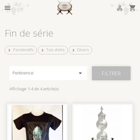



Fin de série
Pendentifs
Tee shirts
Divers




FILTRER
Pertinence
Affichage 1-4 de 4 article(s)