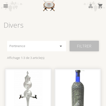



Divers

FILTRER
Pertinence
Affichage 1-3 de 3 article(s)